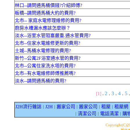
林口--請問通馬桶價錢?介紹師傅?
板橋--請問通馬桶大約的費用?
北市-- 家庭水電修理維修的費用?
廚房水槽漏水應該怎麼辦？
淡水--浴室水管阻塞嚴重.通水管費用?
北市--住家水電維修更新的費用?
土城--馬桶水電修理的費用?
新竹--公寓2F浴室通水管的費用?
北市--公寓住家洗水塔的費用?
北市--有水電維修師傅推薦嗎?
淡水--請問通馬桶的費用?
2
3
4
5
[1]
.
.
.
.
.
J2H流行雜誌
J2H
搬家公司
搬家公司
租屋
租屋網
｜
｜
｜
｜
｜
清潔公司
電話清潔
購
｜
｜
｜
Copyright(C)