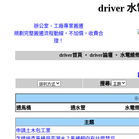
drive
辦公室、工廠專業搬遷
規劃完整搬遷流程動線，不加價，收費合
理！
driver首頁
‧
driver論壇
‧
水電維
搜尋:
※
通馬桶
通水管
水電
主題
申請土木包工業
怎樣檢查馬桶是否漏水？馬桶朝向有什麼禁忌