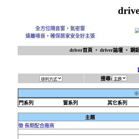
dri
全方位隔音窗，氣密窗
遠離噪音，確保居家安全好主張
driver首頁
‧
driver論壇
‧
鋼
搜尋:
※
門系列
窗系列
其它系列
主題
徵 長期配合廠商