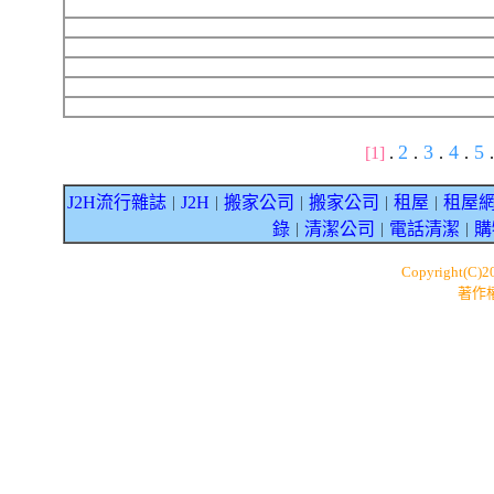
2
3
4
5
[1]
.
.
.
.
.
J2H流行雜誌
J2H
搬家公司
搬家公司
租屋
租屋
｜
｜
｜
｜
｜
錄
清潔公司
電話清潔
購
｜
｜
｜
Copyright(C)
著作