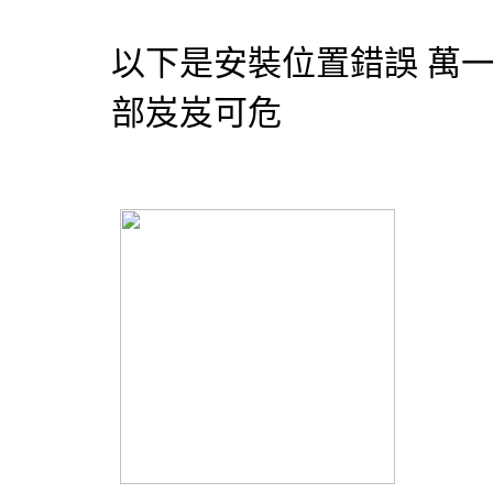
以下是安裝位置錯誤 萬
部岌岌可危