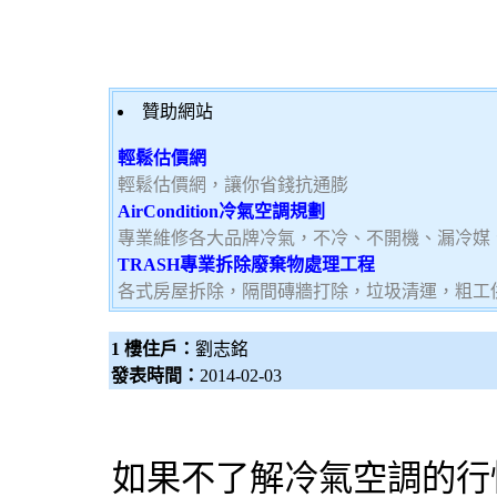
贊助網站
輕鬆估價網
輕鬆估價網，讓你省錢抗通膨
AirCondition冷氣空調規劃
專業維修各大品牌冷氣，不冷、不開機、漏冷媒
TRASH專業拆除廢棄物處理工程
各式房屋拆除，隔間磚牆打除，垃圾清運，粗工
1 樓住戶：
劉志銘
發表時間：
2014-02-03
如果不了解冷氣空調的行