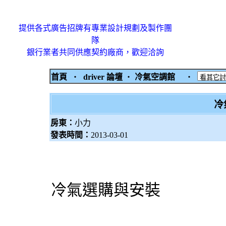
提供各式廣告招牌有專業設計規劃及製作團
隊
銀行業者共同供應契約廠商，歡迎洽詢
首頁
‧
driver 論壇
‧
冷氣空調館
‧
冷
房東：
小力
發表時間：
2013-03-01
冷氣
選購與安裝