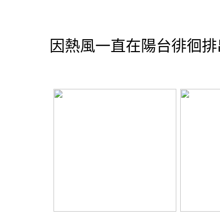
因熱風一直在陽台徘徊排