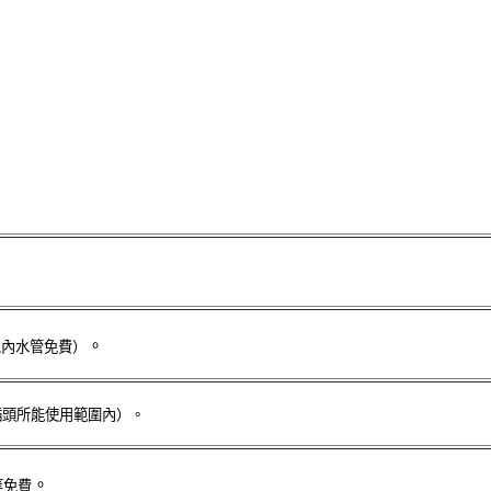
。
以內水管免費）
氣插頭所能使用範圍內）。
。
等免費