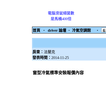
電腦滑鼠細菌數
是馬桶400倍
首頁
‧
driver 論壇
‧
冷氣空調館
‧
房東：
法蘭克
發表時間：
2014-11-25
窗型冷氣標準安裝報價內容