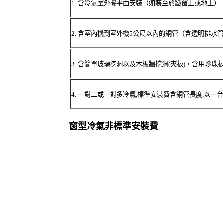
1.
含冷氣室外機平面安裝（如裝至於鐵窗上或地上）
2.
含室內機到室外機5公尺以內的銅管（含透明排水
3.
含簡單玻璃挖洞以及木板牆挖洞(夾板)，含用珍珠
4.
一對二或一對多冷氣,標準安裝費含銅管長度,以一台
窗型冷氣非標準安裝費