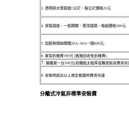
3.
透明排水管超過1公尺，每公尺價格20元.
4.
安裝插座、一般開關、更改插頭、每組價格300元.
.
5.
加裝無熔絲開關20A~30A一個600元
6.
窗型拆機費300元 (舊機回收免拆機費)
7.
鋸鐵窗一台500元(若鐵粗太粗厚或難度較高費用另
8.
安裝時超出以上規定範圍時費用另議
分離式冷氣非標準安裝費