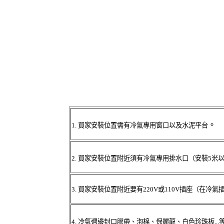
。
1.
買家安裝位置需有冷氣專用窗口以及水泥平台
2.
買家安裝位置附近須有冷氣專用排水口（安裝5米
3.
買家安裝位置附近要有220V或110V插座（在冷
4.
冷氣週邊封口膠帶、泡棉、保麗龍、白色珍珠板...