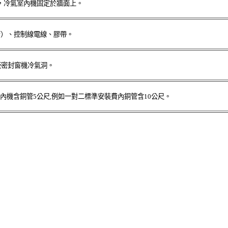
，冷氣室內機固定於牆面上。
管）、控制線電線、膠帶。
板密封窗機冷氣洞。
內機含銅管5公尺,例如一對二標準安裝費內銅管含10公尺。