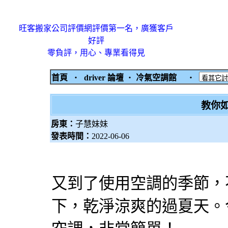
旺客搬家公司評價網評價第一名，廣獲客戶
好評
零負評，用心、專業看得見
首頁
‧
driver 論壇
‧
冷氣空調館
‧
教你
房東：
子慧妹妹
發表時間：
2022-06-06
又到了使用空調的季節，
下，乾淨涼爽的過夏天。