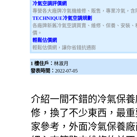
冷氣空調評價網
專營各大廠牌冷氣機維修、販售，專業冷氣，含
TECHNIQUE冷氣空調規劃
各廠牌新舊冷氣空調買賣、維修、保養、安裝、
價。
輕鬆估價網
輕鬆估價網，讓你省錢抗通膨
1 樓住戶：
林淑月
發表時間：
2022-07-05
介紹一間不錯的
冷氣保養
修，換了不少東西，最重
家參考，外面
冷氣保養
廠