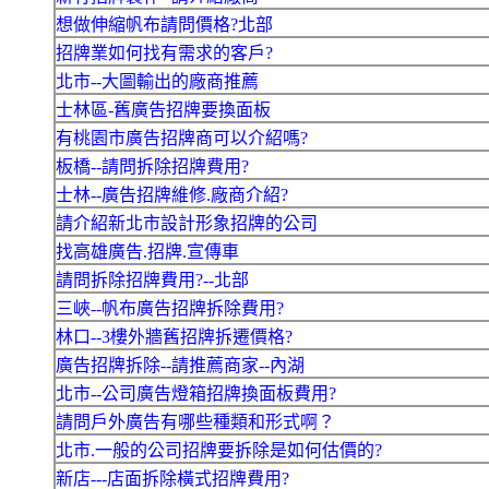
想做伸縮帆布請問價格?北部
招牌業如何找有需求的客戶?
北市--大圖輸出的廠商推薦
士林區-舊廣告招牌要換面板
有桃園市廣告招牌商可以介紹嗎?
板橋--請問拆除招牌費用?
士林--廣告招牌維修.廠商介紹?
請介紹新北市設計形象招牌的公司
找高雄廣告.招牌.宣傳車
請問拆除招牌費用?--北部
三峽--帆布廣告招牌拆除費用?
林口--3樓外牆舊招牌拆遷價格?
廣告招牌拆除--請推薦商家--內湖
北市--公司廣告燈箱招牌換面板費用?
請問戶外廣告有哪些種類和形式啊？
北市.一般的公司招牌要拆除是如何估價的?
新店---店面拆除橫式招牌費用?