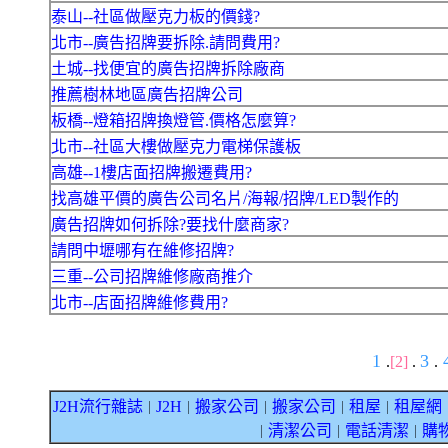
泰山--社區做壓克力板的價錢?
北市--廣告招牌要拆除.請問費用?
土城--找便宜的廣告招牌拆除廠商
推薦樹林地區廣告招牌公司
板橋--燈箱招牌換燈管.價格怎麼算?
北市--社區大樓做壓克力電梯保護板
高雄--1樓店面招牌搬遷費用?
找高雄平價的廣告公司名片/海報/招牌/LED製作的
廣告招牌如何拆除?要找什麼商家?
請問中壢哪有在維修招牌?
三重--公司招牌維修廠商推介
北市--店面招牌維修費用?
1
3
.
[2]
.
.
J2H流行雜誌
J2H
搬家公司
搬家公司
租屋
租屋網
｜
｜
｜
｜
｜
清潔公司
電話清潔
購
｜
｜
｜