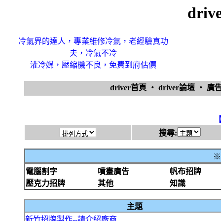
dri
冷氣界的達人，專業維修冷氣，老經驗真功
夫，冷氣不冷
灌冷媒，壓縮機不良，免費到府估價
driver首頁
‧
driver論壇
‧
廣
搜尋:
※
電腦割字
噴畫廣告
帆布招牌
壓克力招牌
其他
知識
主題
新竹招牌製作--請介紹廠商