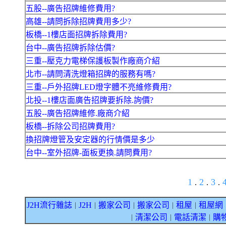
五股--廣告招牌維修費用?
高雄--請問拆除招牌費用多少?
板橋--1樓店面招牌拆除費用?
台中--廣告招牌拆除估價?
三重--壓克力電梯保護板製作廠商介紹
北市--請問清洗燈箱招牌的服務有嗎?
三重--戶外招牌LED燈字體不亮維修費用?
北投--1樓店面廣告招牌要拆除.詢價?
五股--廣告招牌維修.廠商介紹
板橋--拆除公司招牌費用?
換招牌燈管及安定器的行情價是多少
台中--室外招牌-面板更換.請問費用?
1
2
3
.
.
.
J2H流行雜誌
J2H
搬家公司
搬家公司
租屋
租屋網
｜
｜
｜
｜
｜
清潔公司
電話清潔
購
｜
｜
｜