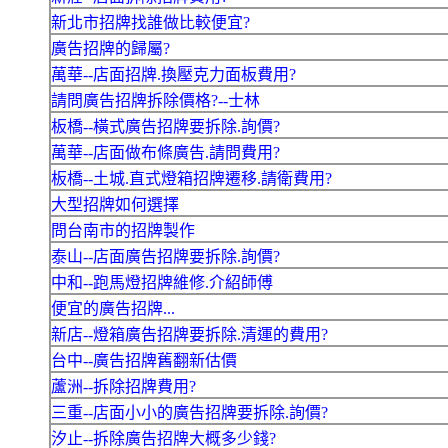
新北市招牌找誰做比較便宜?
廣告招牌的歸屬?
萬華--店面招牌.換壓克力面板費用?
請問廣告招牌拆除價格?--士林
板橋--橫式廣告招牌要拆除.詢價?
萬華--店面做布條廣告.請問費用?
板橋--土城.直式燈箱招牌遷移.請衛費用?
大型招牌如何選擇
問台南市的招牌製作
泰山--店面廣告招牌要拆除.詢價?
中和--跑馬燈招牌維修.介紹師傅
便宜的廣告招牌...
新店--燈箱廣告招牌要拆除.清運的費用?
台中--廣告招牌舊翻新估價
蘆洲--拆除招牌費用?
三重--店面小小的廣告招牌要拆除.詢價?
汐止--拆除廣告招牌大概多少錢?