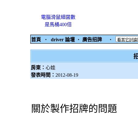
電腦滑鼠細菌數
是馬桶400倍
首頁
‧
driver 論壇
‧
廣告招牌
‧
房東：
心娃
發表時間：
2012-08-19
關於製作招牌的問題