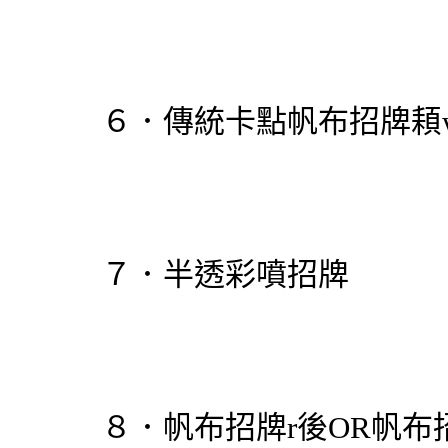
６．傳統卡點
帆布招牌
頛
７．半透彩噴招牌
８．
帆布招牌
r後OR
帆布