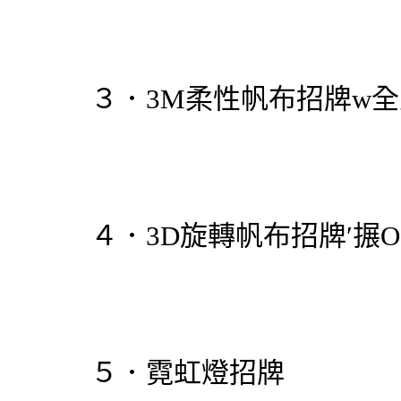
３．3M柔性
帆布招牌
w
４．3D旋轉
帆布招牌
′搌O
５．
霓虹燈招牌