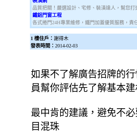
裝潢網
品質把關！嚴選設計、宅修、裝潢達人，幫您打
鐵鋁門窗工程
各式捲門24H專業維修，鐵門加蓋優質服務，責
1 樓住戶：
謝得木
發表時間：
2014-02-03
如果不了解廣告招牌的行
員幫你評估先了解基本建
最中肯的建議，避免不必
目混珠