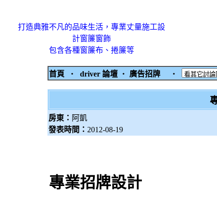
打造典雅不凡的品味生活，專業丈量施工設
計窗簾窗飾
包含各種窗簾布、捲簾等
首頁
‧
driver 論壇
‧
廣告招牌
‧
房東：
阿凱
發表時間：
2012-08-19
專業招牌設計