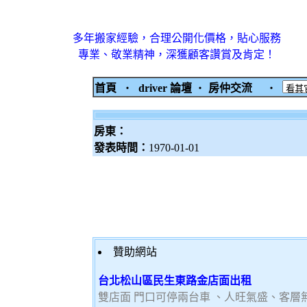
多年搬家經驗，合理公開化價格，貼心服務
專業、敬業精神，深獲顧客讚賞及肯定！
首頁
‧
driver 論壇
‧
房仲交流
‧
房東：
發表時間：
1970-01-01
贊助網站
台北松山區民生東路金店面出租
雙店面 門口可停兩台車 、人旺氣盛、客層