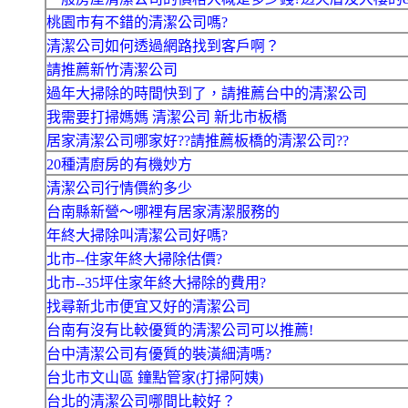
桃園市有不錯的清潔公司嗎?
清潔公司如何透過網路找到客戶啊？
請推薦新竹清潔公司
過年大掃除的時間快到了，請推薦台中的清潔公司
我需要打掃媽媽 清潔公司 新北市板橋
居家清潔公司哪家好??請推薦板橋的清潔公司??
20種清廚房的有機妙方
清潔公司行情價約多少
台南縣新營～哪裡有居家清潔服務的
年終大掃除叫清潔公司好嗎?
北市--住家年終大掃除估價?
北市--35坪住家年終大掃除的費用?
找尋新北市便宜又好的清潔公司
台南有沒有比較優質的清潔公司可以推薦!
台中清潔公司有優質的裝潢細清嗎?
台北市文山區 鐘點管家(打掃阿姨)
台北的清潔公司哪間比較好？