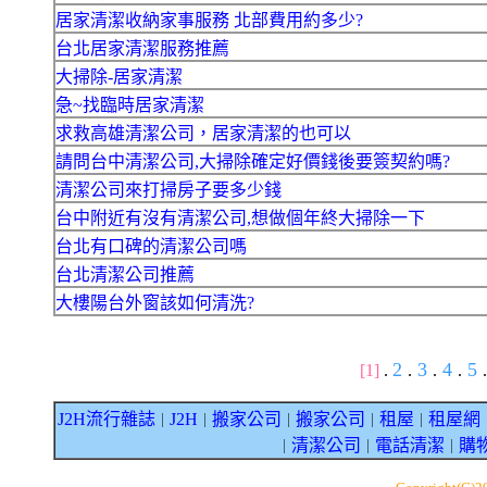
居家清潔收納家事服務 北部費用約多少?
台北居家清潔服務推薦
大掃除-居家清潔
急~找臨時居家清潔
求救高雄清潔公司，居家清潔的也可以
請問台中清潔公司,大掃除確定好價錢後要簽契約嗎?
清潔公司來打掃房子要多少錢
台中附近有沒有清潔公司,想做個年終大掃除一下
台北有口碑的清潔公司嗎
台北清潔公司推薦
大樓陽台外窗該如何清洗?
2
3
4
5
[1]
.
.
.
.
.
J2H流行雜誌
J2H
搬家公司
搬家公司
租屋
租屋網
｜
｜
｜
｜
｜
清潔公司
電話清潔
購
｜
｜
｜