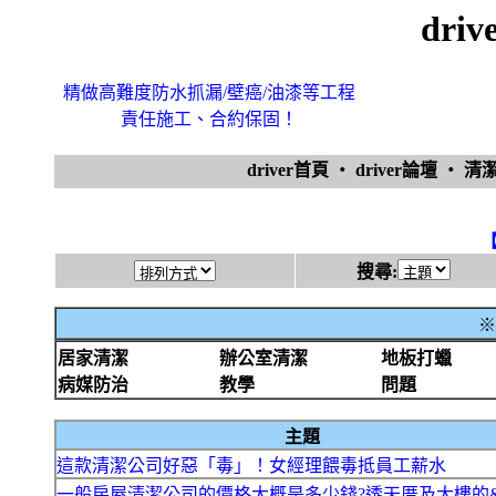
dri
精做高難度防水抓漏/壁癌/油漆等工程
責任施工、合約保固！
driver首頁
‧
driver論壇
‧
清
搜尋:
※
居家清潔
辦公室清潔
地板打蠟
病媒防治
教學
問題
主題
這款清潔公司好惡「毒」！女經理餵毒抵員工薪水
一般房屋清潔公司的價格大概是多少錢?透天厝及大樓的