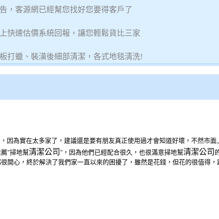
告，客源網已經幫您找好您要得客戶了
上快速估價系統回報，讓您輕鬆貨比三家
板打蠟、裝潢後細部清潔，各式地毯清洗!
子，因為實在太多家了，建議還是要有朋友真正使用過才會知道好壞，不然市面
清潔公司
清潔公司
薦"掃地幫
"，因為他們已經配合很久，也很滿意掃地幫
都很開心，終於解決了我們家一直以來的困擾了，雖然是花錢，但花的很值得，