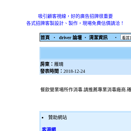
吸引顧客視線，好的廣告招牌很重要
各式招牌客製設計、製作，現場免費估價請洽！
首頁
‧
driver 論壇
‧
清潔資訊
‧
房東：
雁晴
發表時間：
2018-12-24
餐飲營業場所作消毒.請推薦專業消毒廠商.
贊助網站
客源網