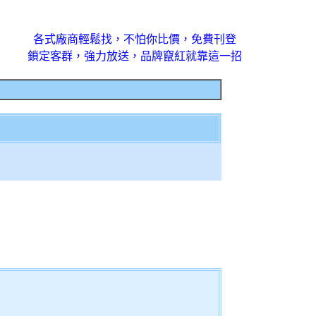
各式廠商輕鬆找，不怕你比價，免費刊登
鎖定客群，強力放送，品牌竄紅就靠這一招