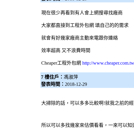
現在很少再看到有人會上網搜尋找廠商
大家都直接到工程
外包網
填自己的的需求
就會有好幾家廠商主動來電跟你連絡
效率超高 又不浪費時間
Cheaper工程
外包網
http://www.cheaper.com.tw
7 樓住戶：
馮淑萍
發表時間：
2018-12-29
大掃除的話，可以多多比較啊!就我之前的
所以可以多找幾家來估價看看，一來可以知