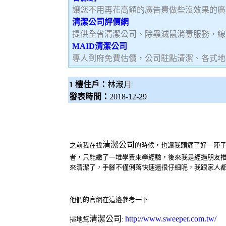
讓您不用再花高額的廣告費做些沒效果的廣
清潔公司評價網
提供全省清潔公司、除蟲滅鼠消毒服務，線
MAID清潔公司
專人到府免費估價，公司駐點清潔、各式地
1 樓住戶：
林淑月
發表時間：
2018-12-29
清潔公司
之前我在找
的時候，也讓我頭痛了好一陣
者，只能繳了一堆學費來學經驗，後來我是經過朋友推
來清潔了，手腳不僅俐落快速還很仔細呢，我跟家人
他們的官網在這邊參考一下
清潔公司
http://www.sweeper.com.tw/
掃地幫
: