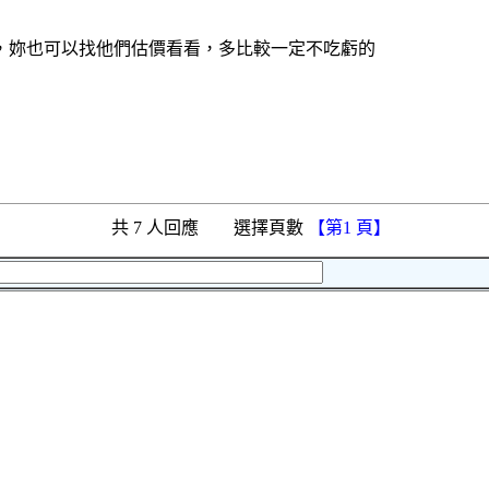
錯，妳也可以找他們估價看看，多比較一定不吃虧的
共 7 人回應 選擇頁數
【第1 頁】