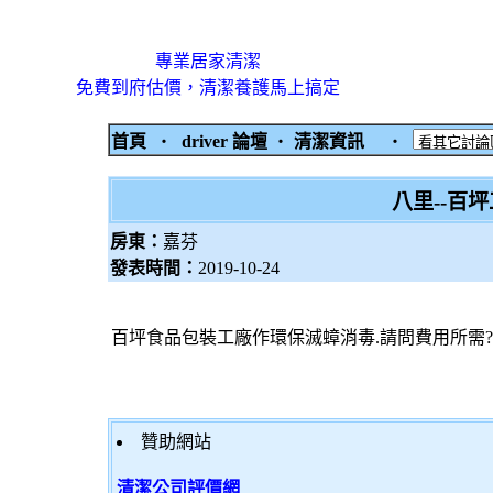
專業居家清潔
免費到府估價，清潔養護馬上搞定
首頁
‧
driver 論壇
‧
清潔資訊
‧
八里--百
房東：
嘉芬
發表時間：
2019-10-24
百坪食品包裝工廠作環保滅蟑消毒.請問費用所需?
贊助網站
清潔公司評價網