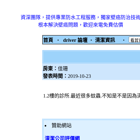
資深團隊，提供專業防水工程服務，獨家壁癌防治技
根本解決壁癌問題，歡迎來電免費估價
首頁
‧
driver 論壇
‧
清潔資訊
‧
房東：
佳珊
發表時間：
2019-10-23
1.2樓的診所.最近很多蚊蟲.不知是不是因
贊助網站
清潔公司評價網