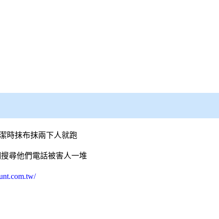
清潔時抹布抹兩下人就跑
網搜尋他們電話被害人一堆
unt.com.tw/