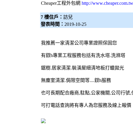
Cheaper工程
外包網
http://www.cheaper.com.tw
7 樓住戶：
訪兒
發表時間：
2019-10-25
我推薦一家清潔公司專業證照保固您
有釵h專業工程服務包括有洗水塔.洗滌塔
鋸樹.居家清潔.裝潢屋細清地板打蠟拋光
無塵室清潔.侷限空間等....釵h服務
也可長期配合廠商,駐點,公家機關,公司行號
可打電話查詢將有專人為您服務及線上報價