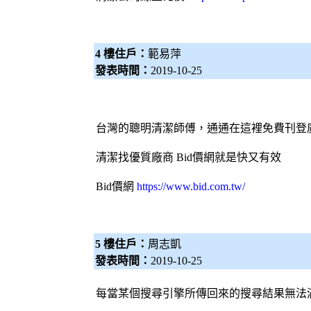
4 樓住戶：
範易萍
發表時間：
2019-10-25
台灣的聰明清潔師傅，通通在這裡免費刊登
清潔找優質廠商
Bid價網
就是快又有效
Bid價網
https://www.bid.com.tw/
5 樓住戶：
周志凱
發表時間：
2019-10-25
每當某個
搜尋引擎
所傳回來的搜尋結果無法