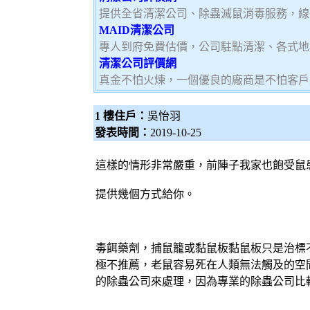
提供全省清潔公司、除蟲滅鼠消毒服務，線
MAID清潔公司
專人到府免費估價，公司駐點清潔、各式地
清潔公司評價網
真金不怕火煉，一個優良的廠商是不怕客戶
1 樓住戶：
吳怡羽
發表時間：
2019-10-25
這樣的情形非常嚴重，前陣子我家也飽受鼠
提供幾個方式給你。
毒餌藥劑，捕鼠籠或黏鼠板黏鼠板只是治標
極不推薦，老鼠容易死在人類無法觸及的空
的除蟲公司來處理，因為專業的除蟲公司比