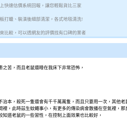
上快速估價系統回報，讓您輕鬆貨比三家
板打蠟、裝潢後細部清潔，各式地毯清洗!
來比較，可以透網友的評價找有口碑的業者
患之苦，而且老鼠還睡在我床下非常恐怖，
不治本，殺死一隻還會有千千萬萬隻，而且只要用一次，其他老
間裡，此時茲生蚊蠅事小，有更多的傳染病會散播在空氣裡，那
較知道老鼠的一些習性，在控制上面效果也比較好，