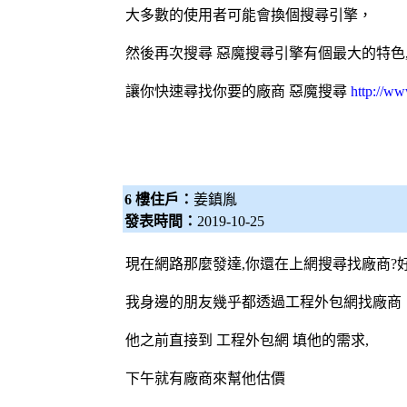
大多數的使用者可能會換個
搜尋引擎
，
然後再次搜尋 惡魔
搜尋引擎
有個最大的特色
讓你快速尋找你要的廠商
惡魔搜尋
http://w
6 樓住戶：
姜鎮胤
發表時間：
2019-10-25
現在網路那麼發達,你還在上網搜尋找廠商?
我身邊的朋友幾乎都透過工程
外包網
找廠商
他之前直接到 工程
外包網
填他的需求,
下午就有廠商來幫他估價