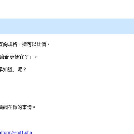
查詢規格，還可以比價，
B 廠商更便宜？」，
早知道」呢？
價網
在做的事情。
cdform/send1.php