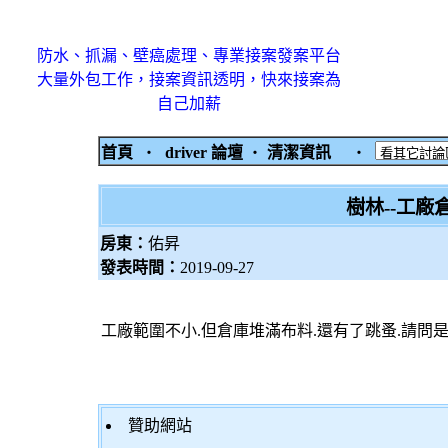
防水、抓漏、壁癌處理、專業接案發案平台
大量外包工作，接案資訊透明，快來接案為
自己加薪
首頁
‧
driver 論壇
‧
清潔資訊
‧
樹林--工廠
房東：
佑昇
發表時間：
2019-09-27
工廠範圍不小.但倉庫堆滿布料.還有了跳蚤.請問
贊助網站