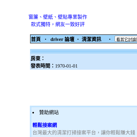
窗簾、壁紙、壁貼專業製作
款式獨特，網友一致好評
首頁
‧
driver 論壇
‧
清潔資訊
‧
房東：
發表時間：
1970-01-01
贊助網站
輕鬆接案網
台灣最大的清潔打掃接案平台，讓你輕鬆賺大錢，加