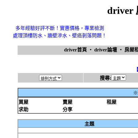
driv
多年經驗好評不斷！實惠價格，專業檢測
處理頂樓防水、牆壁滲水、壁癌剝落問題！
driver首頁
‧
driver論壇
‧
房屋
搜尋:
※
買屋
賣屋
租屋
求助
分享
主題