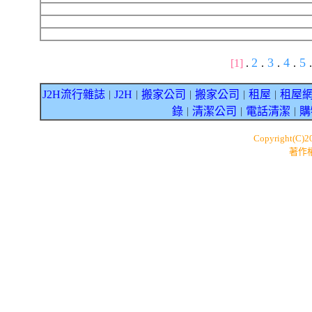
2
3
4
5
[1]
.
.
.
.
.
J2H流行雜誌
J2H
搬家公司
搬家公司
租屋
租屋
｜
｜
｜
｜
｜
錄
清潔公司
電話清潔
購
｜
｜
｜
Copyright(C)
著作