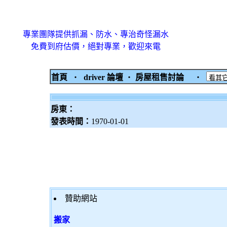
專業團隊提供抓漏、防水、專治奇怪漏水
免費到府估價，絕對專業，歡迎來電
首頁
‧
driver 論壇
‧
房屋租售討論
‧
房東：
發表時間：
1970-01-01
贊助網站
搬家