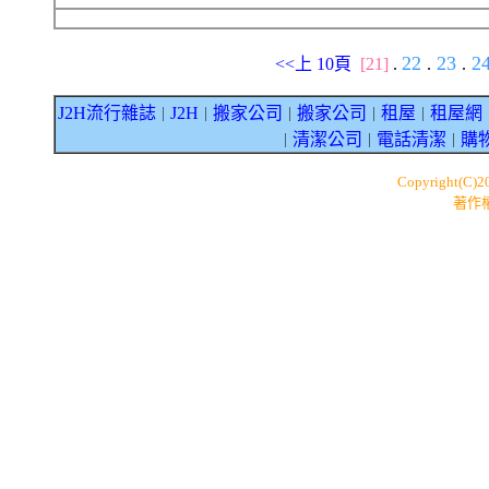
22
23
2
<<上 10頁
[21]
.
.
.
J2H流行雜誌
J2H
搬家公司
搬家公司
租屋
租屋網
｜
｜
｜
｜
｜
清潔公司
電話清潔
購
｜
｜
｜
Copyright(C)
著作