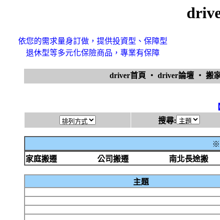
dri
依您的需求量身訂做，提供投資型、保障型
退休型等多元化保險商品，專業有保障
driver首頁
‧
driver論壇
‧
搬
搜尋:
※
家庭搬遷
公司搬遷
南北長途搬
主題