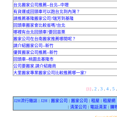
台北搬家公司推薦--台北--中壢
有貨運或回頭車可以跑台北到內灣？
請推薦基隆搬家公司?瑞芳到基隆
回頭車搬家會比較省嗎?台北
哪裡有台北回頭車?要回苗栗
搬家公司在台南搬家推薦哪間呢？
請介紹搬家公司--新竹
優質搬家公司推薦--新竹
回頭車--桃園去基隆市
公司要搬家.請介紹廠商
大里搬家專業搬家公司比較推薦哪一家?
2
3
4
5
[1]
.
.
.
.
.
J2H流行雜誌
J2H
搬家公司
搬家公司
租屋
租屋網
｜
｜
｜
｜
｜
清潔公司
電話清潔
購
｜
｜
｜