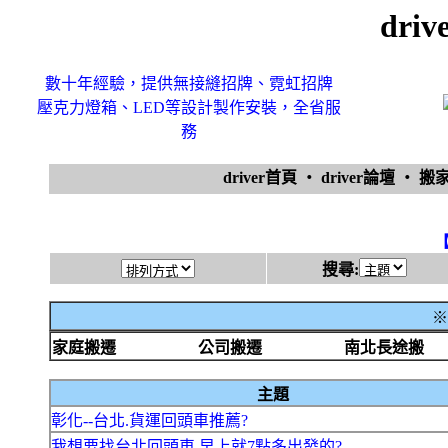
dri
數十年經驗，提供無接縫招牌、霓虹招牌
壓克力燈箱、LED等設計製作安裝，全省服
務
driver首頁
‧
driver論壇
‧
搬
搜尋:
※
家庭搬遷
公司搬遷
南北長途搬
主題
彰化--台北.貨運回頭車推薦?
我想要找台北回頭車,早上就7點多出發的?