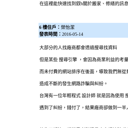
在這裡能快速找到釵h關於搬家、修繕的訊息
6 樓住戶：
榮怡潔
發表時間：
2016-05-14
大部分的人找廠商都會透過搜尋找資料
但是某些
搜尋引擎
，會因為商業利益的考量
而未付費的網站排序在後面，導致我們無從
造成不斷的發生網路詐騙與糾紛。
台灣有一位年輕程式
設計師
就是因為使用
遇到了糾紛，錢付了，結果廠商卻做到一半