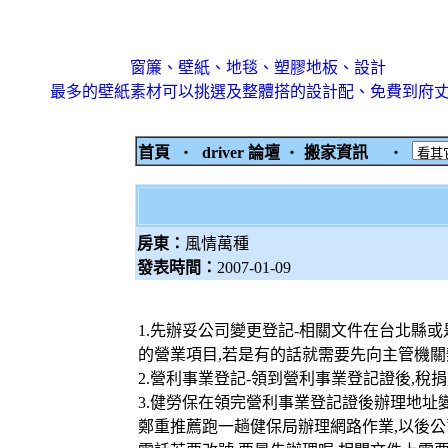
窗簾、壁紙、地毯、塑膠地板、設計
最多的壁紙素材可以挑選及整體搭的設計配、免費到府
首頁
‧
driver 論壇
‧
搬家資訊
‧
房東：
風情萬種
發表時間：
2007-01-09
1.先辦妥公司變更登記-相關文件在台北縣
的營業項目,若是有的話就需要先向主管機關
2.營利事業登記-領到營利事業登記證後,稅
3.健勞保在領完營利事業登記證後辦理地址
鄭重推薦跑一趟健保局辦理網路作業,以後