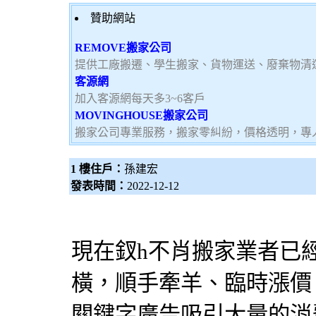
贊助網站
REMOVE搬家公司
提供工廠搬遷、學生搬家、貨物運送、廢棄物清
客源網
加入客源網每天多3~6客戶
MOVINGHOUSE搬家公司
搬家公司專業服務，搬家零糾紛，價格透明，專
1 樓住戶：
孫建宏
發表時間：
2022-12-12
現在釵h不肖搬家業者已
橫，順手牽羊、臨時漲價
關鍵字廣告吸引大量的消