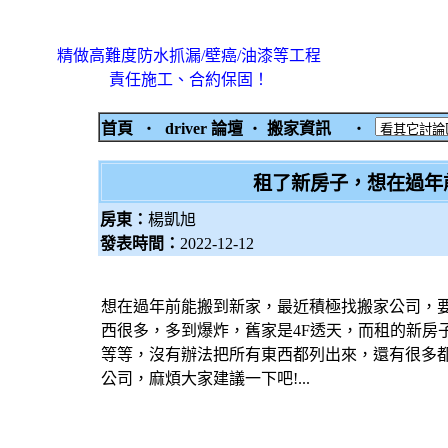
精做高難度防水抓漏/壁癌/油漆等工程
責任施工、合約保固！
首頁
‧
driver 論壇
‧
搬家資訊
‧
租了新房子，想在過年
房東：
楊凱旭
發表時間：
2022-12-12
想在過年前能搬到新家，最近積極找搬家公司，
西很多，多到爆炸，舊家是4F透天，而租的新房子也是
等等，沒有辦法把所有東西都列出來，還有很多
公司，麻煩大家建議一下吧!...