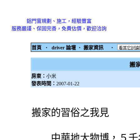
鋁門窗規劃、施工，經驗豐富
服務嚴謹、保固完善，免費估價，歡迎洽詢
首頁
‧
driver 論壇
‧
搬家資訊
‧
搬
房東：
小米
發表時間：
2007-01-22
搬家的習俗之我見
中華地大物博，５千年