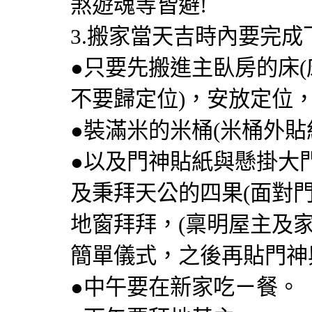
煞遊魂等皆避!
3.搬家當天吉時內要完成
●只要先搬進主臥房的床(
不要歸定位)，安放定位
●裝滿米的米桶(米桶外貼
●以及門神貼紙與懸掛大
及秉拜天公的四果(面對
地窗拜拜，(稟明屋主及
簡單儀式，之後再貼門神
●中午要在新家吃ㄧ餐。