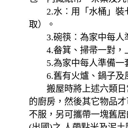
2.水︰用「水桶」裝
取）。
3.碗筷︰為家中每人
4.畚箕、掃帚一對，
5.為家中每人準備一
6.舊有火爐、鍋子及
搬屋時將上述六類日常
的廚房，然後其它物品才
不服，另可攜帶一塊舊居
(出國)之 人帶點米及泥