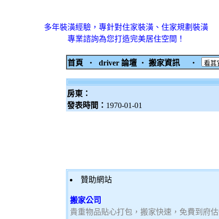
多年裝潢經驗，專針對住家裝潢、住家規劃裝潢
專業諮詢為您打造完美居住空間！
首頁
‧
driver 論壇
‧
搬家資訊
‧
房東：
發表時間：
1970-01-01
贊助網站
搬家公司
貴重物品貼心打包，搬家快速，免費到府估