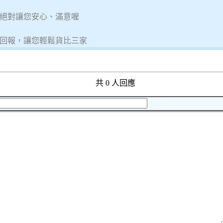
絕對讓您安心、滿意喔
回報，讓您輕鬆貨比三家
共 0 人回應