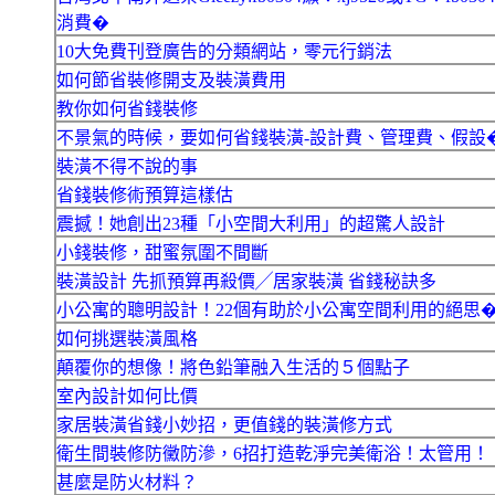
消費�
10大免費刊登廣告的分類網站，零元行銷法
如何節省裝修開支及裝潢費用
教你如何省錢裝修
不景氣的時候，要如何省錢裝潢-設計費、管理費、假設
裝潢不得不說的事
省錢裝修術預算這樣估
震撼！她創出23種「小空間大利用」的超驚人設計
小錢裝修，甜蜜氛圍不間斷
裝潢設計 先抓預算再殺價╱居家裝潢 省錢秘訣多
小公寓的聰明設計！22個有助於小公寓空間利用的絕思
如何挑選裝潢風格
顛覆你的想像！將色鉛筆融入生活的５個點子
室內設計如何比價
家居裝潢省錢小妙招，更值錢的裝潢修方式
衛生間裝修防黴防滲，6招打造乾淨完美衛浴！太管用！
甚麼是防火材料？