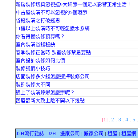
新房裝修切莫忽視這9大細節一個足以影響正常生活！
中古屋裝潢不可以忽視的5個環節
省錢裝潢之打破迷思
11樓以上裝潢時不可輕忽撒水系統
你看得懂裝修預算嗎？
室內裝潢省錢秘訣
春季裝修正當時 臥室裝修禁忌要點
室內設計裝修如何比價
裝修議價小技巧
店面裝修多少錢怎麼選擇裝修公司
裝飾裝修大不同
遇上了裝潢蟑螂怎麼辦呢？
舊屋翻新大致上離不開以下幾點
2
3
4
5
[1]
.
.
.
.
.
J2H流行雜誌
J2H
搬家公司
搬家公司
租屋
租屋網
｜
｜
｜
｜
｜