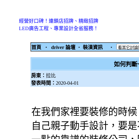
經營好口碑！連鎖店招牌、精緻招牌
LED廣告工程、專業設計全省服務！
首頁
‧
driver 論壇
‧
裝潢資訊
‧
如何判斷
房東：
拉比
發表時間：
2020-04-01
在我們家裡要裝修的時候
自己親子動手設計，要是