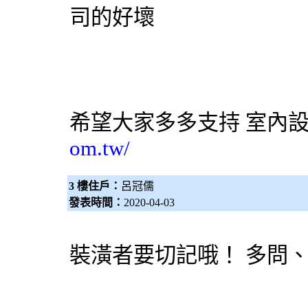
司的好壞
希望大家多多支持
室內
om.tw/
3 樓住戶：
呂冠儒
發表時間：
2020-04-03
裝潢者要切記哦！ 多問