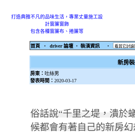
打造典雅不凡的品味生活，專業丈量施工設
計窗簾窗飾
包含各種窗簾布、捲簾等
首頁
‧
driver 論壇
‧
裝潢資訊
‧
新房裝
房東：
吐絲男
發表時間：
2020-03-17
俗話說“千里之堤，潰於
候都會有著自己的新房幻