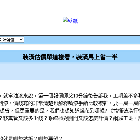
裝潢估價單這樣看，裝潢馬上省一半
就拿油漆來說，第一個報價師父10分鐘後告訴我，工期差不多要
刷漆，價錢寫的非常清楚也解釋噴漆手續比較複雜，要一層一層
都想省，但更重要的是，我們也想知道錢花到哪裡? 《搞懂裝潢
？移糞管又該多少錢？系統櫃對開門又該怎麼計價？網羅工班、
的就是哪些該拆？哪些要留？