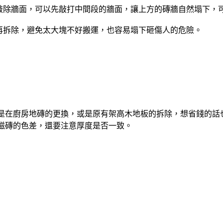
機敲除牆面，可以先敲打中間段的牆面，讓上方的磚牆自然塌下，
割再拆除，避免太大塊不好搬運，也容易塌下砸傷人的危險。
是在廚房地磚的更換，或是原有架高木地板的拆除，想省錢的話
磁磚的色差，還要注意厚度是否一致。