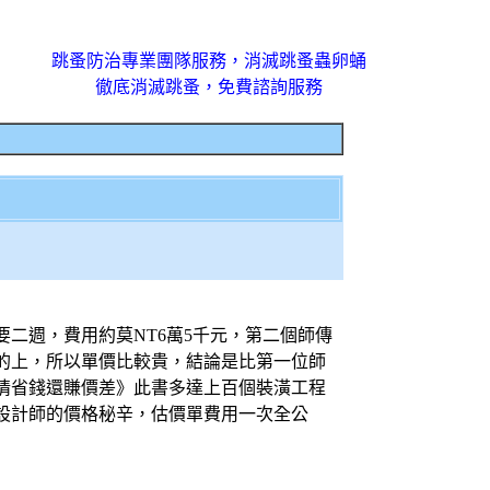
跳蚤防治專業團隊服務，消滅跳蚤蟲卵蛹
徹底消滅跳蚤，免費諮詢服務
二週，費用約莫NT6萬5千元，第二個師傳
的上，所以單價比較貴，結論是比第一位師
行情省錢還賺價差》此書多達上百個裝潢工程
設計師的價格秘辛，估價單費用一次全公