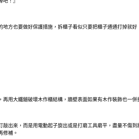
掉吧！』
的地方也要做好保護措施，拆櫃子看似只要把櫃子通通打掉就好
，再用大鐵鎚破壞木作櫃結構，牆壁表面如果有木作裝飾也一併
釘敲出來，而是用電動起子旋出或是打磨工具磨平，盡量不傷到
再修補。