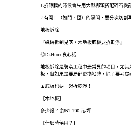
1.拆磚牆的時候會先用大型榔頭搭配碎石
2.有開口（如門、窗）的隔間，要分次切
地板拆除
『磁磚拆到見底，木地板底板要拆乾淨』
◎Dr.Home良心話
地板拆除是裝潢工程中最常見的項目，尤其
板，但如果是要局部更換地磚，除了要考慮
▲底板也要一起拆乾淨！
【木地板】
多少錢？ 約NT.700 元/坪
【什麼時候用？】