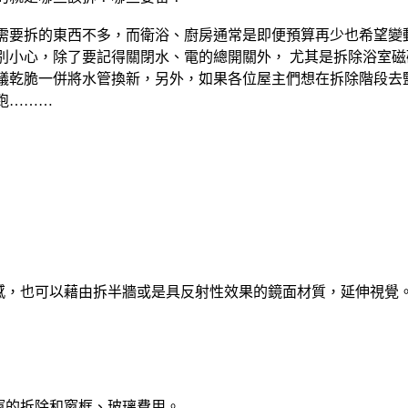
需要拆的東西不多，而衛浴、廚房通常是即便預算再少也希望變
別小心，除了要記得關閉水、電的總開關外， 尤其是拆除浴室
議乾脆一併將水管換新，另外，如果各位屋主們想在拆除階段去
跑………
迫感，也可以藉由拆半牆或是具反射性效果的鏡面材質，延伸視覺
窗的拆除和窗框、玻璃費用。