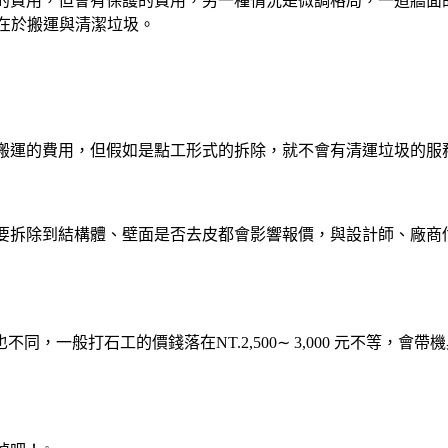
費用，但會有保護的費用，另一種情況是微調格局，一道牆面的拆除
，差別在於搬運與清潔垃圾。
搬運的費用，但假如是點工形式的拆除，就不會有清運垃圾的服
要拆除到結構體、壁面是否去皮都會影響報價，與設計師、廠商
，一般打石工的價錢落在NT.2,500∼ 3,000 元不等，會帶機