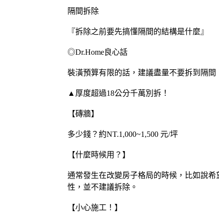
隔間拆除
『拆除之前要先搞懂隔間的結構是什麼』
◎Dr.Home良心話
裝潢預算有限的話，建議盡量不要拆到隔間
▲厚度超過18公分千萬別拆！
【磚牆】
多少錢？約NT.1,000~1,500 元/坪
【什麼時候用？】
通常發生在改變房子格局的時候，比如說希望
性，並不建議拆除。
【小心施工！】