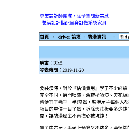
專業設計師團隊，賦予空間新美感
裝潢設計搭配量身訂做系統家具
首頁
‧
driver 論壇
‧
裝潢資訊
‧
房東：
志偉
發表時間：
2019-11-20
要裝潢時，對於『估價費用』學了不少經驗，
完全不同，房門噴漆、舊鞋櫃噴漆、天花板
傳便宜了幾乎一半!當然，裝潢屋主每個人
項目的單價一目了然，拆除天花板要多少錢
開，讓裝潢屋主不再擔心被坑錢！
買了中古屋，手頭上預算又不夠多，要煩惱