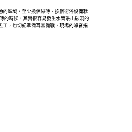
動的區域，至少換個磁磚、換個衛浴設備就
磁磚的時候，其實很容易發生水管敲出破洞的
監工，也切記準備耳塞備戰，現場的噪音指
。