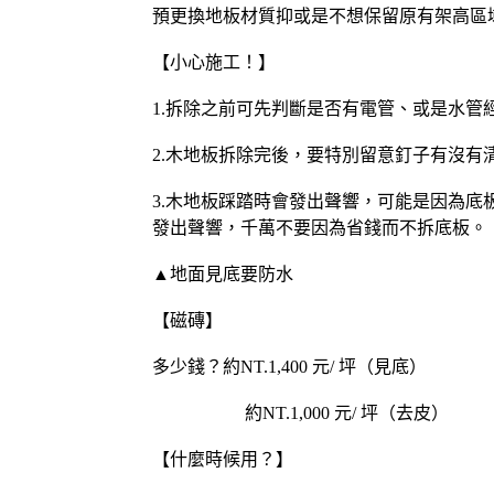
預更換地板材質抑或是不想保留原有架高區
【小心施工！】
1.拆除之前可先判斷是否有電管、或是水管
2.木地板拆除完後，要特別留意釘子有沒有
3.木地板踩踏時會發出聲響，可能是因為
發出聲響，千萬不要因為省錢而不拆底板。
▲地面見底要防水
【磁磚】
多少錢？約NT.1,400 元/ 坪（見底）
約NT.1,000 元/ 坪（去皮）
【什麼時候用？】