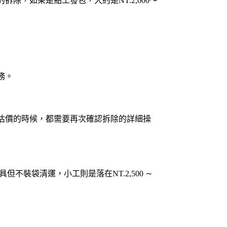
，如果是點工發包，大約是NT.2,000～
務。
估價的時候，都需要再次確認拆除的詳細操
具但不裝袋清運，小工則是落在NT.2,500 ∼