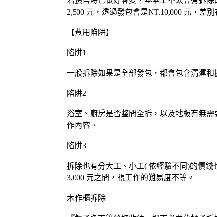
若預售時已做好客變，基本上不太會有拆除的
2,500 元，透過發包會是NT.10,000 元
【費用陷阱】
陷阱1
一般拆除如果是全部發包，都會包含清運和
陷阱2
浴室、廚房是否整間全拆，以及地板有無需
作內容。
陷阱3
拆除也有分大工、小工( 依經驗不同)的價錢也不同
3,000 元之間，視工作的難易度不等。
木作櫃拆除