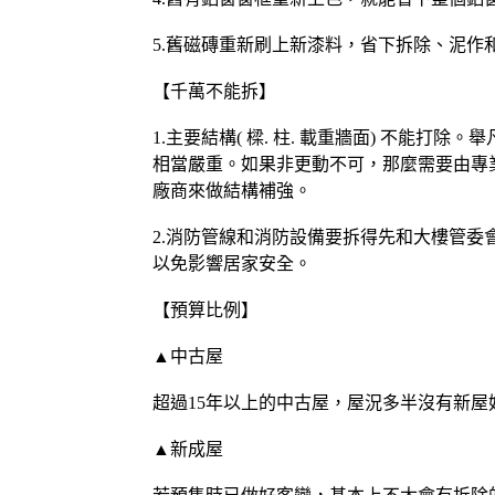
5.舊磁磚重新刷上新漆料，省下拆除、泥作
【千萬不能拆】
1.主要結構( 樑. 柱. 載重牆面) 不
相當嚴重。如果非更動不可，那麼需要由專
廠商來做結構補強。
2.消防管線和消防設備要拆得先和大樓管
以免影響居家安全。
【預算比例】
▲中古屋
超過15年以上的中古屋，屋況多半沒有新屋
▲新成屋