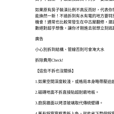
如果原有房子裝潢比例不高反而好，代表你
能煥然一新！不過拆到有水有電的地方要特
機會！通常也比較常發生在中古屋翻修，建
數絕對超乎想像，讓你才剛進去就想立刻逃
廣告
小心別拆到結構、管線否則可會淹大水
拆除費用Check!
【這些不拆也沒關係】
1.如果空間深度較淺，或格局本身略帶壓
2.磁磚地面不拆直接貼超耐磨地板。
3.廚房牆面以烤漆玻璃取代傳統壁磚。
4.舊有鋁窗窗框重新上色，就能省下整個鋁