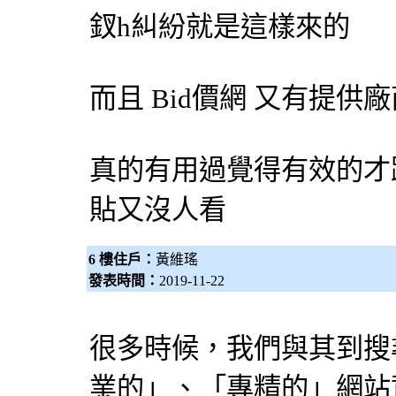
釵h糾紛就是這樣來的
而且
Bid價網
又有提供廠
真的有用過覺得有效的才
貼又沒人看
6 樓住戶：
黃維瑤
發表時間：
2019-11-22
很多時候，我們與其到
搜
業的」、「專精的」網站