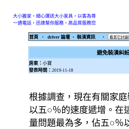
大小搬家，細心運送大小家具，以客為尊
一通電話，迅速幫你服務，高品質服務您
首頁
‧
driver 論壇
‧
裝潢資訊
‧
避免裝潢糾紛
房東：
小寶
發表時間：
2019-11-18
根據調查，現在有關家庭
以五○％的速度遞增。在
量問題最為多，佔五○％